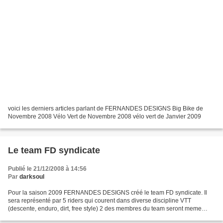
voici les derniers articles parlant de FERNANDES DESIGNS Big Bike de
Novembre 2008 Vélo Vert de Novembre 2008 vélo vert de Janvier 2009
Le team FD syndicate
Publié le 21/12/2008 à 14:56
Par
darksoul
Pour la saison 2009 FERNANDES DESIGNS créé le team FD syndicate. Il
sera représenté par 5 riders qui courent dans diverse discipline VTT
(descente, enduro, dirt, free style) 2 des membres du team seront meme
present a withler au canada. Fabien sellier...