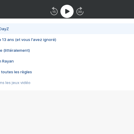
 DayZ
 a 13 ans (et vous l'avez ignoré)
e (littéralement)
im Rayan
 toutes les règles
s les jeux vidéo
us choquant de Rockstar ? - Le scandale BULLY
e plus moche de Steam
du RÊVE tourne au CAUCHEMAR
pendant 8 heures