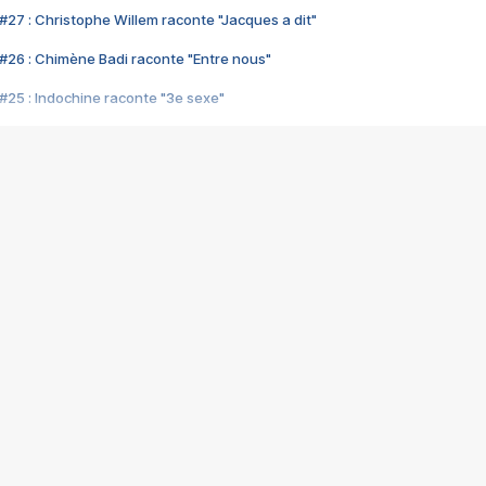
#27 : Christophe Willem raconte "Jacques a dit"
#26 : Chimène Badi raconte "Entre nous"
#25 : Indochine raconte "3e sexe"
#24 : Zaho raconte "C'est chelou"
#23 : Patrick Bruel raconte "Au café des délices"
#22 : Kyo raconte "Le chemin"
#21 : Nolwenn Leroy raconte "Cassé"
#20 : Patrick Hernandez raconte "Born to be alive"
#19 : Lorie raconte "Près de moi"
#18 : Michael Jones raconte "A nos actes manqués" (avec Jean-Jacque
#17 : Khaled raconte "Aïcha"
#16 : Corneille raconte "Parce qu'on vient de loin"